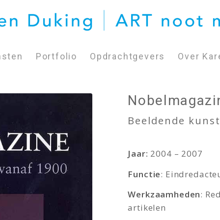
nsten
Portfolio
Opdrachtgevers
Over Kar
Nobelmagazi
Beeldende kunst
Jaar:
2004 – 2007
Functie
: Eindredacte
Werkzaamheden
: Re
artikelen