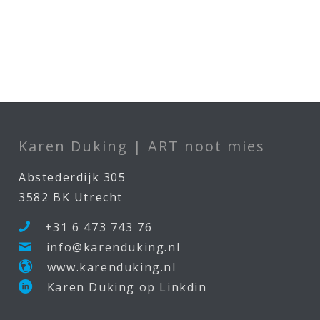
Karen Duking | ART noot mies
Abstederdijk 305
3582 BK Utrecht
+31 6 473 743 76
info@karenduking.nl
www.karenduking.nl
Karen Duking op Linkdin