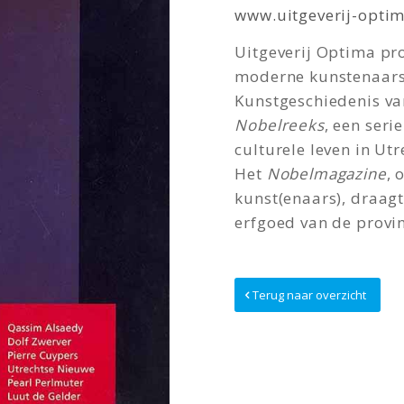
www.uitgeverij-optim
Uitgeverij Optima pr
moderne kunstenaars
Kunstgeschiedenis van
Nobelreeks
, een seri
culturele leven in Utr
Het
Nobelmagazine
, 
kunst(enaars), draagt
erfgoed van de provin
Terug naar overzicht