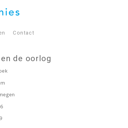
en
Contact
en de oorlog
loek
om
ijmegen
16
9