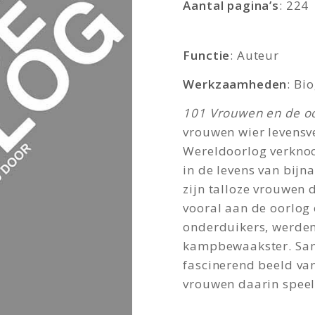
Aantal pagina’s
: 224
Functie
: Auteur
Werkzaamheden
: Bi
101 Vrouwen en de o
vrouwen wier levensv
Wereldoorlog verknoo
in de levens van bijn
zijn talloze vrouwen 
vooral aan de oorlog o
onderduikers, werden
kampbewaakster. Sam
fascinerend beeld va
vrouwen daarin spee