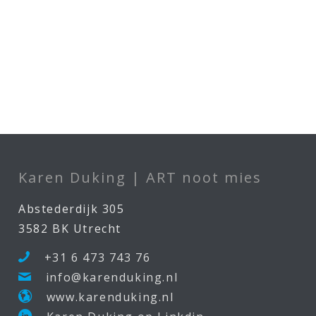
Karen Duking | ART noot mies
Abstederdijk 305
3582 BK Utrecht
+31 6 473 743 76
info@karenduking.nl
www.karenduking.nl