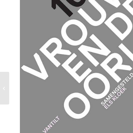
Auteur – De bol van
Nol