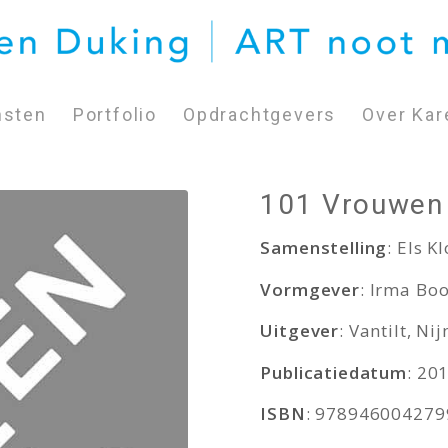
nsten
Portfolio
Opdrachtgevers
Over Kar
101 Vrouwen 
Samenstelling
: Els K
Vormgever
: Irma Bo
Uitgever
: Vantilt, N
Publicatiedatum
: 20
ISBN
: 978946004279